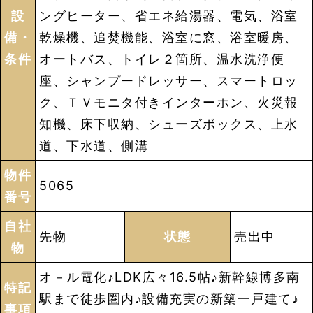
設
ングヒーター、省エネ給湯器、電気、浴室
備・
乾燥機、追焚機能、浴室に窓、浴室暖房、
条件
オートバス、トイレ２箇所、温水洗浄便
座、シャンプードレッサー、スマートロッ
ク、ＴＶモニタ付きインターホン、火災報
知機、床下収納、シューズボックス、上水
道、下水道、側溝
物件
5065
番号
自社
先物
状態
売出中
物
オ－ル電化♪LDK広々16.5帖♪新幹線博多南
特記
駅まで徒歩圏内♪設備充実の新築一戸建て♪
事項