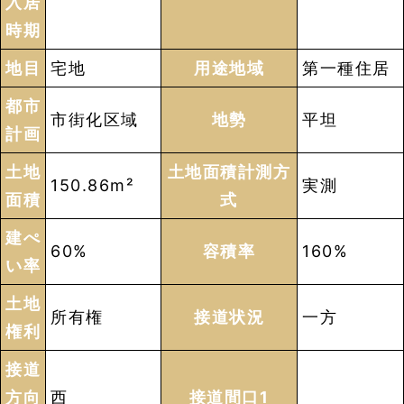
入居
時期
地目
宅地
用途地域
第一種住居
都市
市街化区域
地勢
平坦
計画
土地
土地面積計測方
150.86m²
実測
面積
式
建ぺ
60%
容積率
160%
い率
土地
所有権
接道状況
一方
権利
接道
方向
西
接道間口1