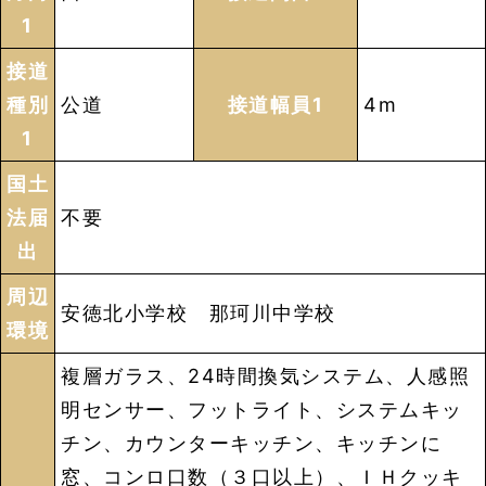
1
接道
種別
公道
接道幅員1
4m
1
国土
法届
不要
出
周辺
安徳北小学校 那珂川中学校
環境
複層ガラス、24時間換気システム、人感照
明センサー、フットライト、システムキッ
チン、カウンターキッチン、キッチンに
窓、コンロ口数（３口以上）、ＩＨクッキ