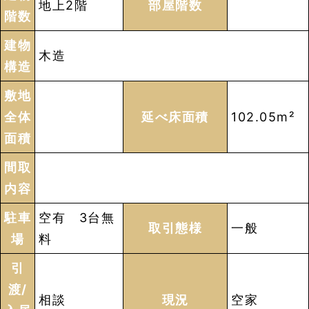
地上2階
部屋階数
階数
建物
木造
構造
敷地
全体
延べ床面積
102.05m²
面積
間取
内容
駐車
空有 3台無
取引態様
一般
場
料
引
渡/
相談
現況
空家