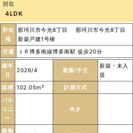
間取
4LDK
所在
那珂川市今光8丁目 那珂川市今光8丁目
地
新築戸建1号棟
交通
ＪＲ博多南線博多南駅 徒歩20分
築年
新築・未入
2026/4
新築/中古
月
居
面積
102.05m²
計測方式
バル
コニ
向き
ー
建物