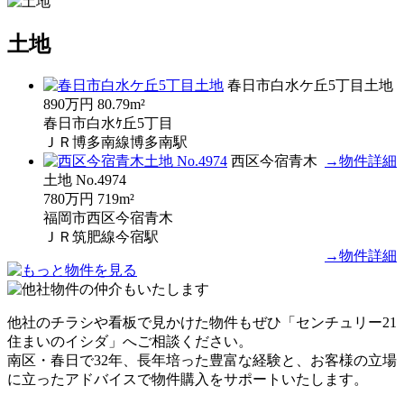
土地
春日市白水ケ丘5丁目土地
890万円
80.79m²
春日市白水ｹ丘5丁目
ＪＲ博多南線博多南駅
西区今宿青木
→物件詳細
土地 No.4974
780万円
719m²
福岡市西区今宿青木
ＪＲ筑肥線今宿駅
→物件詳細
他社のチラシや看板で見かけた物件もぜひ「センチュリー21
住まいのイシダ」へご相談ください。
南区・春日で32年、長年培った豊富な経験と、お客様の立場
に立ったアドバイスで物件購入をサポートいたします。