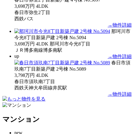
3,698万円
4LDK
春日市弥生2丁目
西鉄バス
→物件詳細
那珂川市
今光8丁目新築戸建 2号棟 No.5094
3,698万円
4LDK
那珂川市今光8丁目
ＪＲ博多南線博多南駅
up
→物件詳細
春日市須
玖南7丁目新築戸建 2号棟 No.5089
3,798万円
4LDK
春日市須玖南7丁目
西鉄天神大牟田線井尻駅
→物件詳細
マンション
new