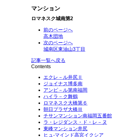
マンション
ロマネスク城南第2
前のページへ
高木団地
次のページへ
城南区東油山3丁目
記事一覧へ戻る
Contents
エクレ－ル井尻Ⅱ
ジョイナス博多南
アンピ－ル第南福岡
ハイラ－ク舞鶴
ロマネスク大橋第６
朝日プラザ大橋Ⅲ
チサンマンション南福岡五番館
ラ・レジダンス・ド・レ－ヌ
東峰マンション井尻
ヒュ-マインド高宮イクシア