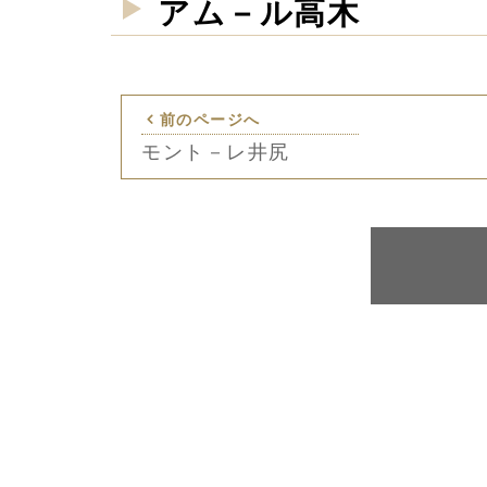
アム－ル高木
前のページへ
モント－レ井尻