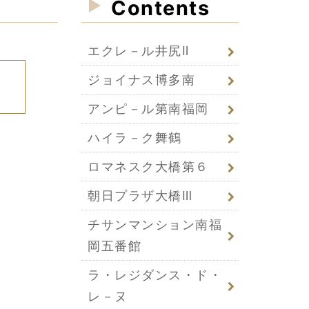
Contents
エクレ－ル井尻Ⅱ
ジョイナス博多南
アンピ－ル第南福岡
ハイラ－ク舞鶴
ロマネスク大橋第６
朝日プラザ大橋Ⅲ
チサンマンション南福
岡五番館
ラ・レジダンス・ド・
レ－ヌ