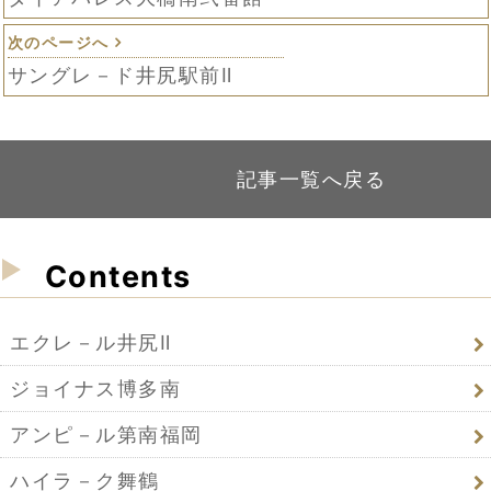
次のページへ
サングレ－ド井尻駅前Ⅱ
記事一覧へ戻る
Contents
エクレ－ル井尻Ⅱ
ジョイナス博多南
アンピ－ル第南福岡
ハイラ－ク舞鶴