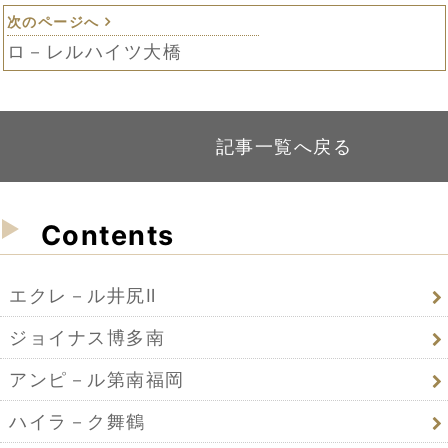
次のページへ
ロ－レルハイツ大橋
記事一覧へ戻る
Contents
エクレ－ル井尻Ⅱ
ジョイナス博多南
アンピ－ル第南福岡
ハイラ－ク舞鶴